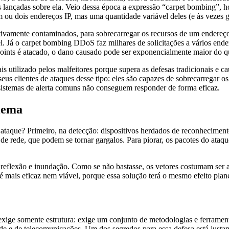
 lançadas sobre ela. Veio dessa época a expressão “carpet bombing”, 
ou dois endereços IP, mas uma quantidade variável deles (e às vezes g
rtivamente contaminados, para sobrecarregar os recursos de um endereço
vel. Já o carpet bombing DDoS faz milhares de solicitações a vários end
oints é atacado, o dano causado pode ser exponencialmente maior do
s utilizado pelos malfeitores porque supera as defesas tradicionais e 
us clientes de ataques desse tipo: eles são capazes de sobrecarregar os
 sistemas de alerta comuns não conseguem responder de forma eficaz.
lema
e ataque? Primeiro, na detecção: dispositivos herdados de reconheciment
de rede, que podem se tornar gargalos. Para piorar, os pacotes do ataq
 reflexão e inundação. Como se não bastasse, os vetores costumam ser
é mais eficaz nem viável, porque essa solução terá o mesmo efeito plan
ige somente estrutura: exige um conjunto de metodologias e ferrament
de e de telecomunicações. Um dos segredos para essa defesa está justa