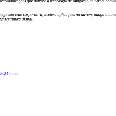
 telecomunicações que domine a tecnologia de mitigação de carpet bom
otege sua rede corporativa, acelera aplicações na nuvem, mitiga ata
fraestrutura digital!
de 24 horas