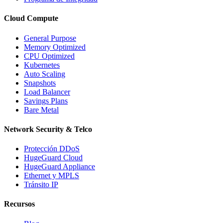
Cloud Compute
General Purpose
Memory Optimized
CPU Optimized
Kubernetes
Auto Scaling
Snapshots
Load Balancer
Savings Plans
Bare Metal
Network Security & Telco
Protección DDoS
HugeGuard Cloud
HugeGuard Appliance
Ethernet y MPLS
Tránsito IP
Recursos