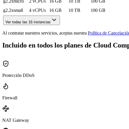
g2.2xmicro
2 vCPUs
16 GB
10 TB
100 GB
g2.2xsmall
4 vCPUs
16 GB
10 TB
100 GB
Ver todas las 16 instancias
Al contratar nuestros servicios, aceptas nuestra
Política de Cancelaci
Incluido en todos los planes de Cloud Com
Protección DDoS
Firewall
NAT Gateway