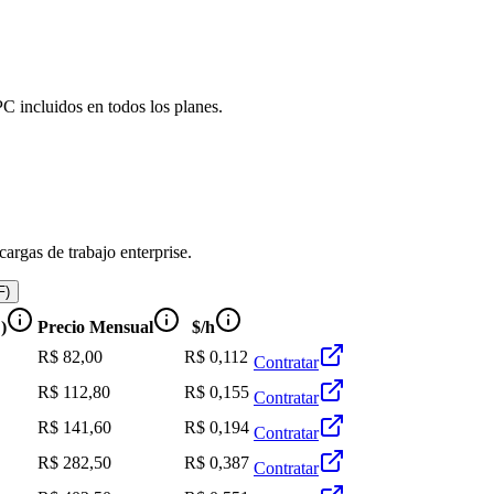
PC incluidos en todos los planes.
argas de trabajo enterprise.
F)
)
Precio Mensual
$/h
R$ 82,00
R$ 0,112
Contratar
R$ 112,80
R$ 0,155
Contratar
R$ 141,60
R$ 0,194
Contratar
R$ 282,50
R$ 0,387
Contratar