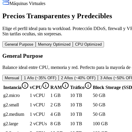
Máquinas Virtuales
Precios Transparentes y Predecibles
Elige el perfil ideal para tu workload. Protección DDoS, firewall y V
Sin tarifas ocultas, sin sorpresas.
General Purpose
Memory Optimized
CPU Optimized
General Purpose
Balance ideal entre CPU, memoria y red. Perfecto para la mayoría de c
Mensual
1 Año (~35% OFF)
2 Años (~40% OFF)
3 Años (~50% OF
Instancia
vCPU
RAM
Tráfico
Block Storage (SSD
g2.micro
1 vCPU
1 GB
10 TB
50 GB
g2.small
1 vCPU
2 GB
10 TB
50 GB
g2.medium
1 vCPU
4 GB
10 TB
50 GB
g2.large
2 vCPUs
8 GB
10 TB
100 GB