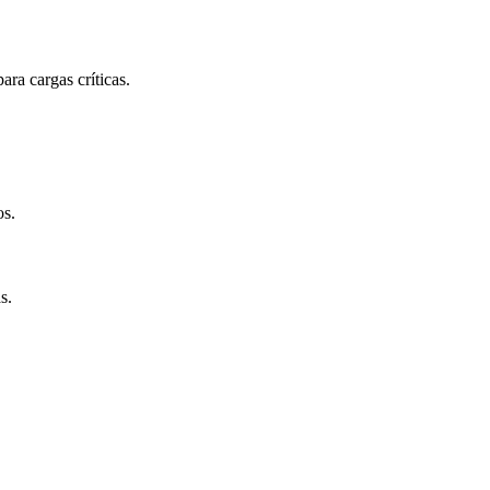
a cargas críticas.
os.
s.