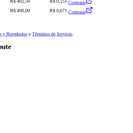
R$ 402,50
R$ 0,551
Contratar
R$ 490,00
R$ 0,671
Contratar
ón y Reembolso
y
Términos de Servicio
.
pute