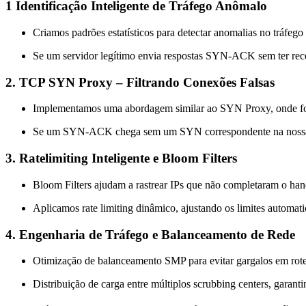
1 Identificação Inteligente de Tráfego Anômalo
Criamos padrões estatísticos para detectar anomalias no tráf
Se um servidor legítimo envia respostas SYN-ACK sem ter receb
2. TCP SYN Proxy – Filtrando Conexões Falsas
Implementamos uma abordagem similar ao SYN Proxy, onde fo
Se um SYN-ACK chega sem um SYN correspondente na nossa b
3. Ratelimiting Inteligente e Bloom Filters
Bloom Filters ajudam a rastrear IPs que não completaram o han
Aplicamos rate limiting dinâmico, ajustando os limites automat
4. Engenharia de Tráfego e Balanceamento de Rede
Otimização de balanceamento SMP para evitar gargalos em rote
Distribuição de carga entre múltiplos scrubbing centers, garan