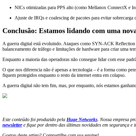
NICs otimizadas para PPS alto (como Mellanox ConnectX e Int
Ajuste de IRQs e coalescing de pacotes para evitar sobrecarga 
Conclusão: Estamos lidando com uma nov
A guerra digital está evoluindo. Ataques como SYN-ACK Reflection nã
balanceamento de tráfego e limitações de hardware para criar uma tem
Enquanto a maioria das operadoras não consegue lidar com esse padr
O que nos diferencia não é apenas a tecnologia – é a forma como pe
fiquem protegidos enquanto o resto da internet entra em colapso.
A guerra digital não tem fim, mas, por enquanto, nós estamos ganhan
Este conteúdo foi produzido pela
Huge Networks
. Nossa empresa pr
newsletter
e fique por dentro das últimas novidades em segurança e in
Gostou deste artigo? Compartilhe com sua equipe!