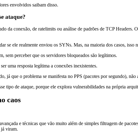
idores envolvidos saibam disso.
se ataque?
tado da conexão, de ratelimits ou análise de padrões de TCP Header
dar se ele realmente enviou os SYNs. Mas, na maioria dos casos, isso nã
em, sem perceber que os servidores bloqueados são legítimos.
 ser uma resposta legítima a conexões inexistentes.
ado, já que o problema se manifesta no PPS (pacotes por segundo), não 
tipo de ataque, porque ele explora vulnerabilidades na própria arquite
ao caos
vançada e técnicas que vão muito além de simples filtragem de pacot
 já viram.