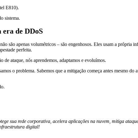
el E810).
do sistema.
a era de DDoS
o são apenas volumétricos – são engenhosos. Eles usam a própria infr
pestade perfeita.
ão de ataque, nós aprendemos, adaptamos e evoluímos.
nsamos o problema. Sabemos que a mitigação começa antes mesmo do ata
do.
otege sua rede corporativa, acelera aplicações na nuvem, mitiga ata
fraestrutura digital!