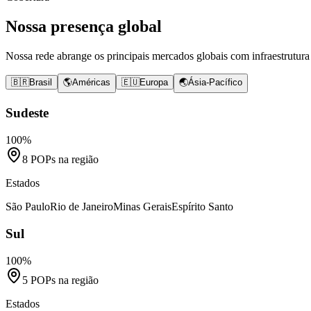
Nossa presença global
Nossa rede abrange os principais mercados globais com infraestrutura 
🇧🇷
Brasil
🌎
Américas
🇪🇺
Europa
🌏
Ásia-Pacífico
Sudeste
100%
8
POPs na região
Estados
São Paulo
Rio de Janeiro
Minas Gerais
Espírito Santo
Sul
100%
5
POPs na região
Estados