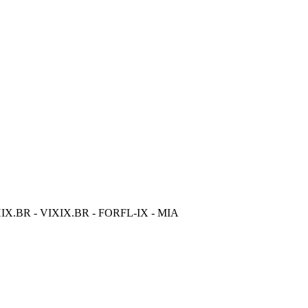
H
IX.BR - VIX
IX.BR - FOR
FL-IX - MIA