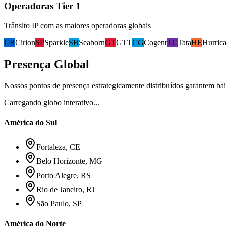
Operadoras Tier 1
Trânsito IP com as maiores operadoras globais
CR
Cirion
SP
Sparkle
SB
Seaborn
GT
GTT
CG
Cogent
TC
Tata
HE
Hurric
Presença Global
Nossos pontos de presença estrategicamente distribuídos garantem baix
Carregando globo interativo...
América do Sul
Fortaleza, CE
Belo Horizonte, MG
Porto Alegre, RS
Rio de Janeiro, RJ
São Paulo, SP
América do Norte