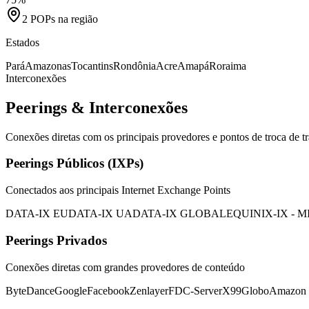
2
POPs na região
Estados
Pará
Amazonas
Tocantins
Rondônia
Acre
Amapá
Roraima
Interconexões
Peerings & Interconexões
Conexões diretas com os principais provedores e pontos de troca de tr
Peerings Públicos (IXPs)
Conectados aos principais Internet Exchange Points
DATA-IX EU
DATA-IX UA
DATA-IX GLOBAL
EQUINIX-IX - M
Peerings Privados
Conexões diretas com grandes provedores de conteúdo
ByteDance
Google
Facebook
Zenlayer
FDC-Server
X99
Globo
Amazon