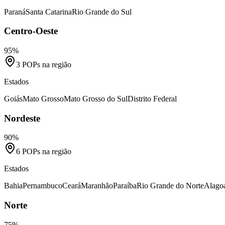
Paraná
Santa Catarina
Rio Grande do Sul
Centro-Oeste
95%
3
POPs na região
Estados
Goiás
Mato Grosso
Mato Grosso do Sul
Distrito Federal
Nordeste
90%
6
POPs na região
Estados
Bahia
Pernambuco
Ceará
Maranhão
Paraíba
Rio Grande do Norte
Alago
Norte
75%