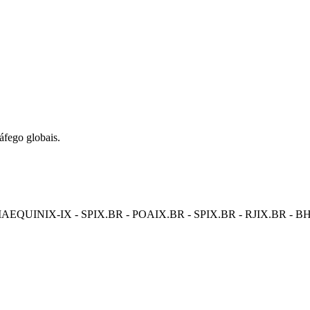
áfego globais.
IA
EQUINIX-IX - SP
IX.BR - POA
IX.BR - SP
IX.BR - RJ
IX.BR - B