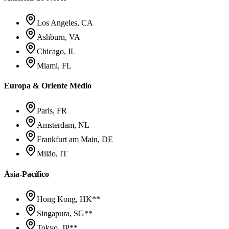
Los Angeles, CA
Ashburn, VA
Chicago, IL
Miami, FL
Europa & Oriente Médio
Paris, FR
Amsterdam, NL
Frankfurt am Main, DE
Milão, IT
Ásia-Pacífico
Hong Kong, HK
**
Singapura, SG
**
Tokyo, JP
**