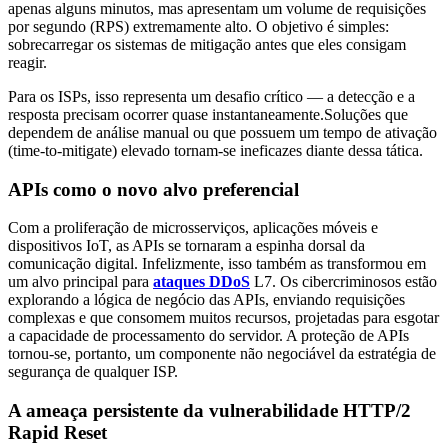
apenas alguns minutos, mas apresentam um volume de requisições
por segundo (RPS) extremamente alto. O objetivo é simples:
sobrecarregar os sistemas de mitigação antes que eles consigam
reagir.
Para os ISPs, isso representa um desafio crítico — a detecção e a
resposta precisam ocorrer quase instantaneamente.Soluções que
dependem de análise manual ou que possuem um tempo de ativação
(time-to-mitigate) elevado tornam-se ineficazes diante dessa tática.
APIs como o novo alvo preferencial
Com a proliferação de microsserviços, aplicações móveis e
dispositivos IoT, as APIs se tornaram a espinha dorsal da
comunicação digital. Infelizmente, isso também as transformou em
um alvo principal para
ataques DDoS
L7. Os cibercriminosos estão
explorando a lógica de negócio das APIs, enviando requisições
complexas e que consomem muitos recursos, projetadas para esgotar
a capacidade de processamento do servidor. A proteção de APIs
tornou-se, portanto, um componente não negociável da estratégia de
segurança de qualquer ISP.
A ameaça persistente da vulnerabilidade HTTP/2
Rapid Reset