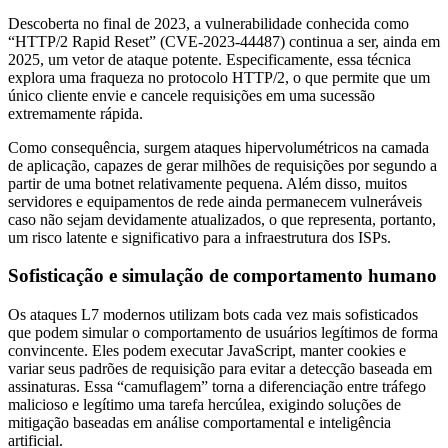
Descoberta no final de 2023, a vulnerabilidade conhecida como
“HTTP/2 Rapid Reset” (CVE-2023-44487) continua a ser, ainda em
2025, um vetor de ataque potente. Especificamente, essa técnica
explora uma fraqueza no protocolo HTTP/2, o que permite que um
único cliente envie e cancele requisições em uma sucessão
extremamente rápida.
Como consequência, surgem ataques hipervolumétricos na camada
de aplicação, capazes de gerar milhões de requisições por segundo a
partir de uma botnet relativamente pequena. Além disso, muitos
servidores e equipamentos de rede ainda permanecem vulneráveis
caso não sejam devidamente atualizados, o que representa, portanto,
um risco latente e significativo para a infraestrutura dos ISPs.
Sofisticação e simulação de comportamento humano
Os ataques L7 modernos utilizam bots cada vez mais sofisticados
que podem simular o comportamento de usuários legítimos de forma
convincente. Eles podem executar JavaScript, manter cookies e
variar seus padrões de requisição para evitar a detecção baseada em
assinaturas. Essa “camuflagem” torna a diferenciação entre tráfego
malicioso e legítimo uma tarefa hercúlea, exigindo soluções de
mitigação baseadas em análise comportamental e inteligência
artificial.