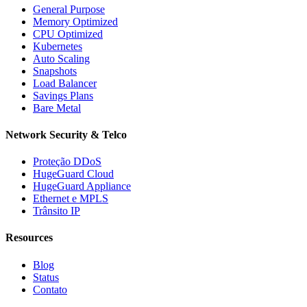
General Purpose
Memory Optimized
CPU Optimized
Kubernetes
Auto Scaling
Snapshots
Load Balancer
Savings Plans
Bare Metal
Network Security & Telco
Proteção DDoS
HugeGuard Cloud
HugeGuard Appliance
Ethernet e MPLS
Trânsito IP
Resources
Blog
Status
Contato