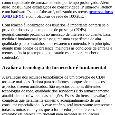
como capacidade de armazenamento por tempo prolongado. Além
disso, possui hubs estratégicos de conectividade IP ultra-low latency
e um hardware “state-of-the-art”, utilizando os novos
processadores
AMD EPYC
e controladoras de rede de 100GbE.
Com relação à localização dos usuários, é importante conferir se o
provedor do serviço tem pontos de presença (POPs)
geograficamente próximos ao mercado de interesse do cliente. Essa
medida é fundamental para assegurar uma experiência de alta
qualidade para os usuários ao acessarem o conteúdo. Em princípio,
quanto mais pontos de presença, melhores as condições de entrega e
menos latência (o tempo que o usuário espera para receber o
conteúdo).
Avaliar a tecnologia do fornecedor é fundamental
A avaliação dos recursos tecnológicos de um provedor de CDN
torna-se mais desafiadora para os clientes, porque são muitos os
aspectos a serem analisados. São aspectos como as diferentes
tecnologias de rede, qualidade dos servidores e do armazenamento,
atualidade do software e das soluções. Esses são itens de avaliação
complexa que geralmente exigem o acompanhamento de um
consultor especializado. A esse cenário, será interessante acrescentar
todas as outras vantagens que o fornecedor pode oferecer. Por
exemplo: ele oferece um firewall para proteger as aplicações