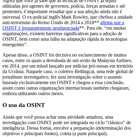
Agora que você já sabe que as técnicas de OSINT já sejam
utilizadas por agentes de governos, polícia, forças armadas e até
pentesters, é importante ressaltar que a sua adoção ainda não é
universal. O ex-policial inglês Mark Rowley, que chefiou a unidade
anti-terrorismo do Reino Unido de 2014 a 2018**
afirma que a
OSINT é frequentemente negligenciada
**. Para ele, “em muitas
organizações, existem barreiras significativas para a adoção de
OSINT, bem como uma falha na adaptação rápida às tecnologias
emergentes”.
Apesar disso, a OSINT foi decisiva no esclarecimento de muitos
casos, entre os quais a derrubada de um avião da Malaysia Airlines,
em 2014, por um míssil lançado por milícias pró-russas em território
da Ucrânia. Naquele caso, o coletivo Bellingcat, uma rede global de
jornalismo investigativo, fez uma investigação sobre o assunto
baseada exclusivamente em OSINT e chegou a essa conclusão,
assim como outras organizações internacionais também chegaram,
embora utilizando outros meios.
O uso da OSINT
Ainda que você possa achar uma atividade amadora, uma
investigação com OSINT pode ser integrada no ciclo “clássico” de
inteligência. Dessa forma, envolve a preparação (determinação dos
objetivos e principais fontes), coleta (a parte principal),