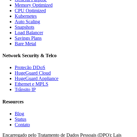
Memory Optimized
CPU Optimized
Kubernetes
Auto Scaling
Snapshots
Load Balancer
Savings Plans
Bare Metal
Network Security & Telco
Proteção DDoS
HugeGuard Cloud
HugeGuard Appliance
Ethernet e MPLS
Trânsito IP
Resources
Blog
Status
Contato
Encarregado pelo Tratamento de Dados Pessoais (DPO):
Lais