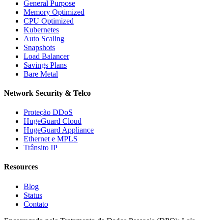
General Purpose
Memory Optimized
CPU Optimized
Kubernetes
Auto Scaling
Snapshots
Load Balancer
Savings Plans
Bare Metal
Network Security & Telco
Proteção DDoS
HugeGuard Cloud
HugeGuard Appliance
Ethernet e MPLS
Trânsito IP
Resources
Blog
Status
Contato