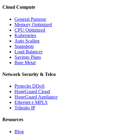
Cloud Compute
General Purpose
Memory Optimized
CPU Optimized
Kubernetes
Auto Scaling
Snapshots
Load Balancer
Savings Plans
Bare Metal
Network Security & Telco
Proteção DDoS
HugeGuard Cloud
HugeGuard Appliance
Ethernet e MPLS
Trânsito IP
Resources
Blog