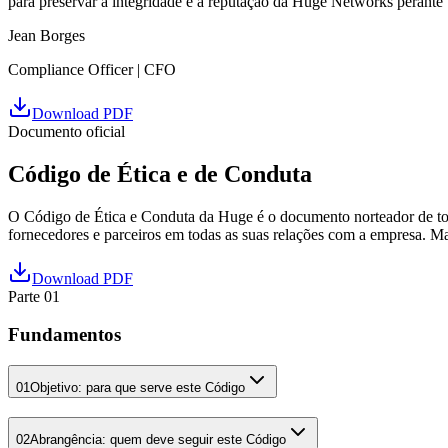
para preservar a integridade e a reputação da Huge Networks perante 
Jean Borges
Compliance Officer | CFO
Download PDF
Documento oficial
Código de Ética e de Conduta
O Código de Ética e Conduta da Huge é o documento norteador de todo
fornecedores e parceiros em todas as suas relações com a empresa. M
Download PDF
Parte
01
Fundamentos
01
Objetivo: para que serve este Código
02
Abrangência: quem deve seguir este Código