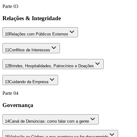
Parte
03
Relações & Integridade
10
Relações com Públicos Externos
11
Conflitos de Interesses
12
Brindes, Hospitalidades, Patrocínios e Doações
13
Cuidando da Empresa
Parte
04
Governança
14
Canal de Denúncias: como falar com a gente
15
Violação ao Código: o que acontece se for descumprido