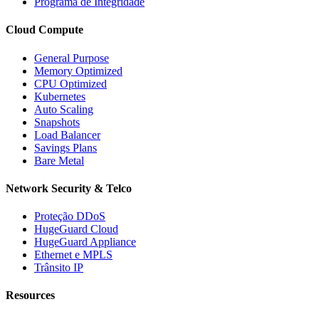
Programa de Integridade
Cloud Compute
General Purpose
Memory Optimized
CPU Optimized
Kubernetes
Auto Scaling
Snapshots
Load Balancer
Savings Plans
Bare Metal
Network Security & Telco
Proteção DDoS
HugeGuard Cloud
HugeGuard Appliance
Ethernet e MPLS
Trânsito IP
Resources