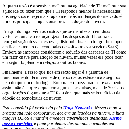
A quarta razão é a sensível melhora na agilidade de TI: melhorar sua
agilidade ou fazer com que a TI responda melhor às necessidades
dos negócios e reaja mais rapidamente às mudanças do mercado é
um dos principais impulsionadores na adoção de nuvem.
Em quinto lugar vêm os custos, que se manifestam em duas
vertentes: uma é a redução geral das despesas de TI; outra é a
reorganização dessas despesas, distribuindo-as ao longo do tempo
em licenciamento de tecnologias de software as a service (SaaS).
Embora as empresas considerem a redução das despesas de TI como
um fator-chave para adoção de nuvem, muitas vezes ela pode ficar
em segundo plano em relação a outros fatores.
Finalmente, a razão que fica em sexto lugar é a garantia de
funcionamento da nuvem e de que os dados estarão mais seguros
nela do que em outro lugar. Embora isso possa não ser exatamente
assim, não é surpresa que, em algumas pesquisas, mais de 70% das
organizações digam que a TI foi a área que mais se beneficiou da
adoção de tecnologias de nuvem.
Este conteúdo foi produzido pela
Huge Networks
. Nossa empresa
protege sua rede corporativa, acelera aplicações na nuvem, mitiga
ataques DDoS e mantém ameaças cibernéticas afastadas.
Assine
nossa newsletter
e fique por dentro das últimas novidades em
segurança e infraestrutura digital!